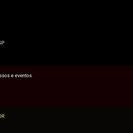
/SP
essos e eventos.
OR