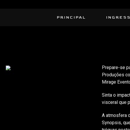
PRINCIPAL
INGRES
Prepare-se pa
Produções co
Mirage Evento
Sinta o impac
visceral que 
A atmosfera d
Synopsis, que
tréguas nest