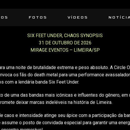
SOS
FOTOS
VÍDEOS
NOTÍCI
SIX FEET UNDER, CHAOS SYNOPSIS
31 DE OUTUBRO DE 2026
MIRAGE EVENTOS – LIMEIRA/SP
ra uma noite de brutalidade extrema e peso absoluto. A Circle Of
nvoca os fãs do death metal para uma performance avassalador
s com a lendária banda Six Feet Under.
to de uma das bandas mais icônicas e influentes do gênero, e
promete deixar marcas indeléveis na história de Limeira.
e caos e intensidade atinge seu ápice com a participação da b
 assume o posto de convidada especial para garantir uma ener
e encontro memorável.