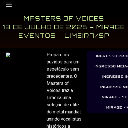
MASTERS OF VOICES
19 DE JULHO DE 2026 – MIRAGE
EVENTOS – LIMEIRA/SP
Prepare os
INGRESSO PRO
ouvidos para um
INGRESSO MEI
espetáculo sem
precedentes. O
INGRESSO I
Masters of
INGRESSO M
Voices traz a
Limeira uma
MIRAGE - S
seleção de elite
MIRAGE -
do metal mundial,
unindo vocalistas
históricos a