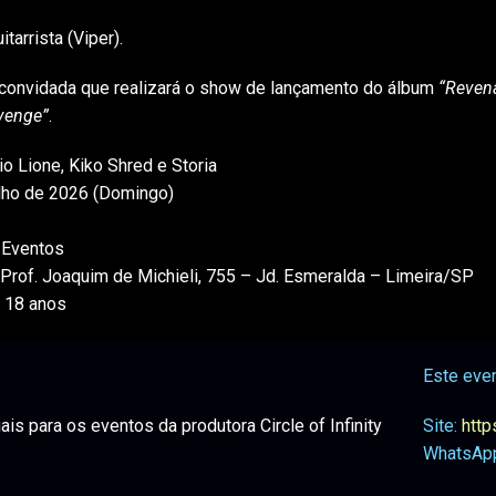
itarrista (Viper).
 convidada que realizará o show de lançamento do álbum
“Revena
venge”
.
io Lione, Kiko Shred e Storia
ulho de 2026 (Domingo)
 Eventos
 Prof. Joaquim de Michieli, 755 – Jd. Esmeralda – Limeira/SP
: 18 anos
Este even
s para os eventos da produtora Circle of Infinity
Site:
http
WhatsApp