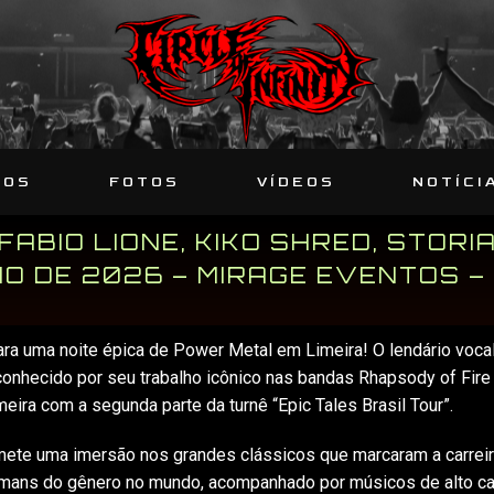
SOS
FOTOS
VÍDEOS
NOTÍCI
FABIO LIONE, KIKO SHRED, STORI
O DE 2026 – MIRAGE EVENTOS –
ra uma noite épica de Power Metal em Limeira! O lendário vocali
conhecido por seu trabalho icônico nas bandas Rhapsody of Fire
meira com a segunda parte da turnê “Epic Tales Brasil Tour”.
mete uma imersão nos grandes clássicos que marcaram a carrei
mans do gênero no mundo, acompanhado por músicos de alto cal